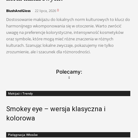
0
BlushAndGloss
-
22 lipca, 2026
Dostosowanie makijażu do lokalnych norm kulturowych to klucz do
harmonijnego wkomponowania się w otoczenie. Warto zwrócić
uwagę na preferencje kolorystyczne, intensywność kosmetyków
oraz symbole, które mogą mieć różne znaczenia w różnych
kulturach. Szanując lokalne zwyczaje, pokazujemy nie tylko
zrozumienie, ale i szacunek dla różnorodności.
Polecamy:
Makijaż i Trendy
Smokey eye – wersja klasyczna i
kolorowa
Pielęgnacja Włosów