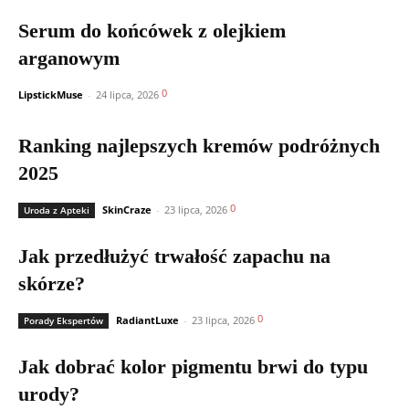
Serum do końcówek z olejkiem
arganowym
0
LipstickMuse
-
24 lipca, 2026
Ranking najlepszych kremów podróżnych
2025
0
SkinCraze
-
23 lipca, 2026
Uroda z Apteki
Jak przedłużyć trwałość zapachu na
skórze?
0
RadiantLuxe
-
23 lipca, 2026
Porady Ekspertów
Jak dobrać kolor pigmentu brwi do typu
urody?