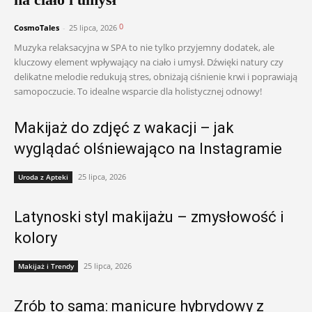
0
CosmoTales
-
25 lipca, 2026
Muzyka relaksacyjna w SPA to nie tylko przyjemny dodatek, ale
kluczowy element wpływający na ciało i umysł. Dźwięki natury czy
delikatne melodie redukują stres, obniżają ciśnienie krwi i poprawiają
samopoczucie. To idealne wsparcie dla holistycznej odnowy!
Makijaż do zdjęć z wakacji – jak
wyglądać olśniewająco na Instagramie
25 lipca, 2026
Uroda z Apteki
Latynoski styl makijażu – zmysłowość i
kolory
25 lipca, 2026
Makijaż i Trendy
Zrób to sama: manicure hybrydowy z