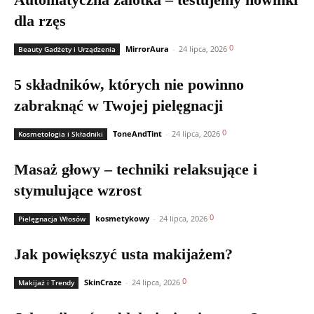
dla rzęs
0
MirrorAura
-
24 lipca, 2026
Beauty Gadżety i Urządzenia
5 składników, których nie powinno
zabraknąć w Twojej pielęgnacji
0
ToneAndTint
-
24 lipca, 2026
Kosmetologia i Składniki
Masaż głowy – techniki relaksujące i
stymulujące wzrost
0
kosmetykowy
-
24 lipca, 2026
Pielęgnacja Włosów
Jak powiększyć usta makijażem?
0
SkinCraze
-
24 lipca, 2026
Makijaż i Trendy