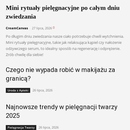
Mini rytuały pielęgnacyjne po całym dniu
zwiedzania
0
CreamCanvas
-
27 lipca, 2026
Po długim dniu zwiedzania nasze ciało potrzebuje chwili wytchnienia.
Mini rytuały pielęgnacyjne, takie jak relaksująca kąpiel czy nałożenie
odżywczego serum, to idealny sposób na regenerację i odprężenie.
Zrób chwilę dla siebie!
Czego nie wypada robić w makijażu za
granicą?
26 lipca, 2026
Uroda z Apteki
Najnowsze trendy w pielęgnacji twarzy
2025
26 lipca, 2026
Pielęgnacja Twarzy