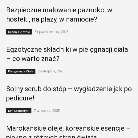
Bezpieczne malowanie paznokci w
hostelu, na plaży, w namiocie?
31 października, 2025
Uroda z Apteki
Egzotyczne składniki w pielęgnacji ciała
– co warto znać?
29 sierpnia, 2025
Pielęgnacja Ciała
Solny scrub do stóp – wygładzenie jak po
pedicure!
7 września, 2025
DIY Kosmetyki
Marokańskie oleje, koreańskie esencje –
piękno z różnych stron świata