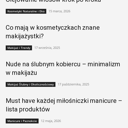
15 marca, 2026
Kosmetyki Naturalne i Eko
Co mają w kosmetyczkach znane
makijażystki?
17 września, 2025
Makijaż i Trendy
Nude na ślubnym kobiercu – minimalizm
w makijażu
17 października, 2025
Makijaż Ślubny i Okolicznościowy
Must have każdej miłośniczki manicure –
lista produktów
12 maja, 2026
Manicure i Paznokcie