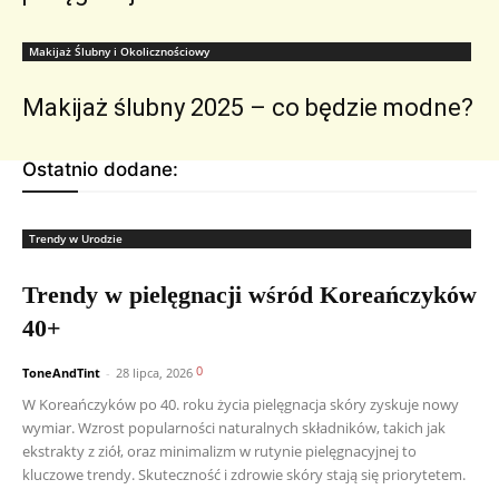
Makijaż Ślubny i Okolicznościowy
Makijaż ślubny 2025 – co będzie modne?
Ostatnio dodane:
Trendy w Urodzie
Trendy w pielęgnacji wśród Koreańczyków
40+
0
ToneAndTint
-
28 lipca, 2026
W Koreańczyków po 40. roku życia pielęgnacja skóry zyskuje nowy
wymiar. Wzrost popularności naturalnych składników, takich jak
ekstrakty z ziół, oraz minimalizm w rutynie pielęgnacyjnej to
kluczowe trendy. Skuteczność i zdrowie skóry stają się priorytetem.