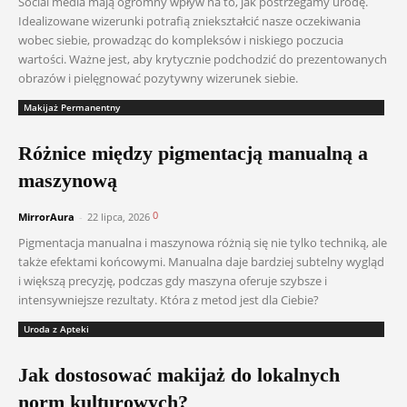
Social media mają ogromny wpływ na to, jak postrzegamy urodę.
Idealizowane wizerunki potrafią zniekształcić nasze oczekiwania
wobec siebie, prowadząc do kompleksów i niskiego poczucia
wartości. Ważne jest, aby krytycznie podchodzić do prezentowanych
obrazów i pielęgnować pozytywny wizerunek siebie.
Makijaż Permanentny
Różnice między pigmentacją manualną a
maszynową
0
MirrorAura
-
22 lipca, 2026
Pigmentacja manualna i maszynowa różnią się nie tylko techniką, ale
także efektami końcowymi. Manualna daje bardziej subtelny wygląd
i większą precyzję, podczas gdy maszyna oferuje szybsze i
intensywniejsze rezultaty. Która z metod jest dla Ciebie?
Uroda z Apteki
Jak dostosować makijaż do lokalnych
norm kulturowych?