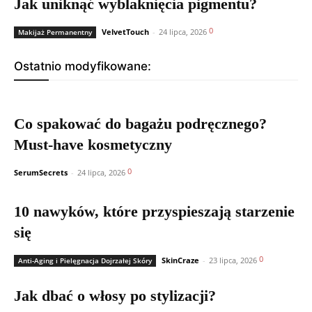
Jak uniknąć wyblaknięcia pigmentu?
0
VelvetTouch
-
24 lipca, 2026
Makijaż Permanentny
Ostatnio modyfikowane:
Co spakować do bagażu podręcznego?
Must-have kosmetyczny
0
SerumSecrets
-
24 lipca, 2026
10 nawyków, które przyspieszają starzenie
się
0
SkinCraze
-
23 lipca, 2026
Anti-Aging i Pielęgnacja Dojrzałej Skóry
Jak dbać o włosy po stylizacji?