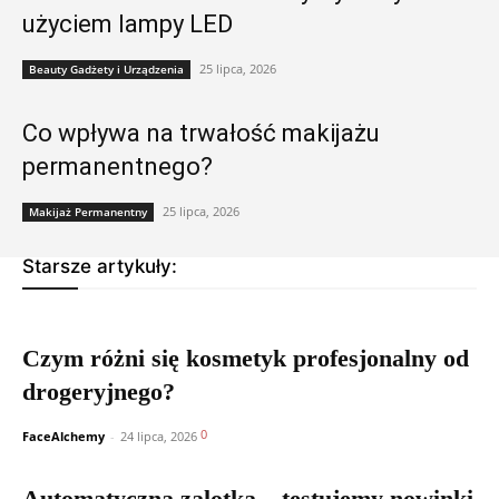
użyciem lampy LED
25 lipca, 2026
Beauty Gadżety i Urządzenia
Co wpływa na trwałość makijażu
permanentnego?
25 lipca, 2026
Makijaż Permanentny
Starsze artykuły:
Czym różni się kosmetyk profesjonalny od
drogeryjnego?
0
FaceAlchemy
-
24 lipca, 2026
Automatyczna zalotka – testujemy nowinki