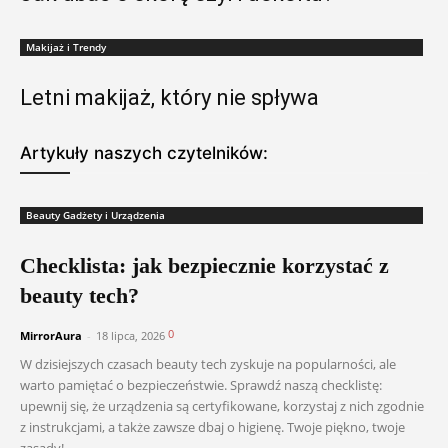
Makijaż i Trendy
Letni makijaż, który nie spływa
Artykuły naszych czytelników:
Beauty Gadżety i Urządzenia
Checklista: jak bezpiecznie korzystać z
beauty tech?
0
MirrorAura
-
18 lipca, 2026
W dzisiejszych czasach beauty tech zyskuje na popularności, ale
warto pamiętać o bezpieczeństwie. Sprawdź naszą checklistę:
upewnij się, że urządzenia są certyfikowane, korzystaj z nich zgodnie
z instrukcjami, a także zawsze dbaj o higienę. Twoje piękno, twoje