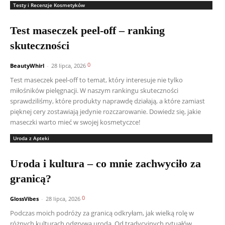
Testy i Recenzje Kosmetyków
Test maseczek peel-off – ranking
skuteczności
0
BeautyWhirl
-
28 lipca, 2026
Test maseczek peel-off to temat, który interesuje nie tylko
miłośników pielęgnacji. W naszym rankingu skuteczności
sprawdziliśmy, które produkty naprawdę działają, a które zamiast
pięknej cery zostawiają jedynie rozczarowanie. Dowiedz się, jakie
maseczki warto mieć w swojej kosmetyczce!
Uroda z Apteki
Uroda i kultura – co mnie zachwyciło za
granicą?
0
GlossVibes
-
28 lipca, 2026
Podczas moich podróży za granicą odkryłam, jak wielką rolę w
różnych kulturach odgrywa uroda. Od tradycyjnych rytuałów