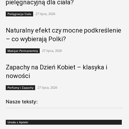
pielęgnacyjną dla ciała?
27 lipca, 2026
Pielęgnacja Ciała
Naturalny efekt czy mocne podkreślenie
– co wybierają Polki?
27 lipca, 2026
Makijaż Permanentny
Zapachy na Dzień Kobiet – klasyka i
nowości
27 lipca, 2026
Perfumy i Zapachy
Nasze teksty:
Uroda z Apteki