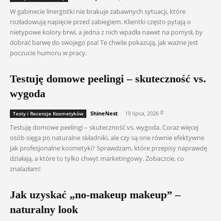
W gabinecie linergistki nie brakuje zabawnych sytuacji, które
rozładowują napięcie przed zabiegiem. Klientki często pytają o
nietypowe kolory brwi, a jedna z nich wpadła nawet na pomysł, by
dobrać barwę do swojego psa! Te chwile pokazują, jak ważne jest
poczucie humoru w pracy.
Testuję domowe peelingi – skuteczność vs.
wygoda
0
ShineNest
-
19 lipca, 2026
Testy i Recenzje Kosmetyków
Testuję domowe peelingi – skuteczność vs. wygoda. Coraz więcej
osób sięga po naturalne składniki, ale czy są one równie efektywne
jak profesjonalne kosmetyki? Sprawdzam, które przepisy naprawdę
działają, a które to tylko chwyt marketingowy. Zobaczcie, co
znalazłam!
Jak uzyskać „no-makeup makeup” –
naturalny look