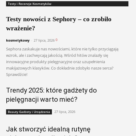
Testy i Recenzje Kosmetyków
Testy nowości z Sephory – co zrobiło
wrażenie?
0
kosmetykowy
-
27 lipca, 2026
Sephora zaskakuje nas nowościami, które nie tylko przyciągają
wzrok, ale i zachwycają jakością. Wśród hitów znalazły się
innowacyjne produkty pielęgnacyjne oraz uzupełnienia
makijażowych klasyków. Co dokładnie zdobyło nasze serca?
Sprawdźcie!
Trendy 2025: które gadżety do
pielęgnacji warto mieć?
27 lipca, 2026
Beauty Gadżety i Urządzenia
Jak stworzyć idealną rutynę