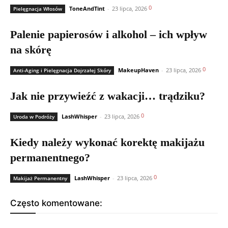
0
ToneAndTint
-
23 lipca, 2026
Pielęgnacja Włosów
Palenie papierosów i alkohol – ich wpływ
na skórę
0
MakeupHaven
-
23 lipca, 2026
Anti-Aging i Pielęgnacja Dojrzałej Skóry
Jak nie przywieźć z wakacji… trądziku?
0
LashWhisper
-
23 lipca, 2026
Uroda w Podróży
Kiedy należy wykonać korektę makijażu
permanentnego?
0
LashWhisper
-
23 lipca, 2026
Makijaż Permanentny
Często komentowane: