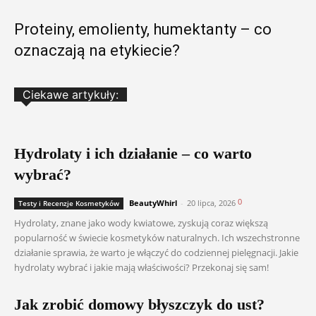
Proteiny, emolienty, humektanty – co
oznaczają na etykiecie?
Ciekawe artykuły:
Hydrolaty i ich działanie – co warto
wybrać?
0
BeautyWhirl
-
20 lipca, 2026
Testy i Recenzje Kosmetyków
Hydrolaty, znane jako wody kwiatowe, zyskują coraz większą
popularność w świecie kosmetyków naturalnych. Ich wszechstronne
działanie sprawia, że warto je włączyć do codziennej pielęgnacji. Jakie
hydrolaty wybrać i jakie mają właściwości? Przekonaj się sam!
Jak zrobić domowy błyszczyk do ust?