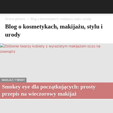
Strona główna
Blog o kosmetykach, makijażu, stylu i urody
Blog o kosmetykach, makijażu, stylu i
urody
MAKIJAŻ I TRENDY
Smokey eye dla początkujących: prosty
przepis na wieczorowy makijaż