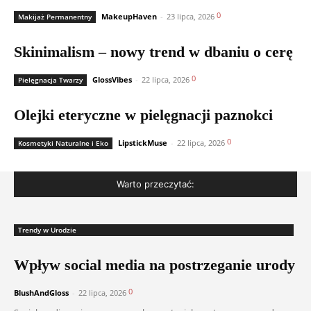
0
MakeupHaven
-
23 lipca, 2026
Makijaż Permanentny
Skinimalism – nowy trend w dbaniu o cerę
0
GlossVibes
-
22 lipca, 2026
Pielęgnacja Twarzy
Olejki eteryczne w pielęgnacji paznokci
0
LipstickMuse
-
22 lipca, 2026
Kosmetyki Naturalne i Eko
Warto przeczytać:
Trendy w Urodzie
Wpływ social media na postrzeganie urody
0
BlushAndGloss
-
22 lipca, 2026