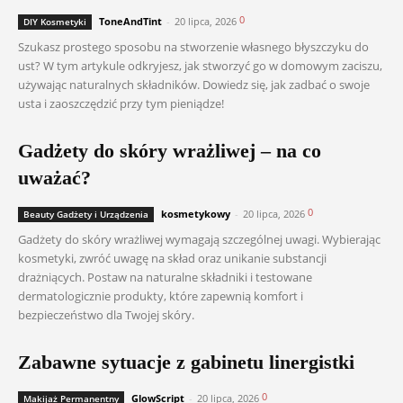
0
ToneAndTint
-
20 lipca, 2026
DIY Kosmetyki
Szukasz prostego sposobu na stworzenie własnego błyszczyku do
ust? W tym artykule odkryjesz, jak stworzyć go w domowym zaciszu,
używając naturalnych składników. Dowiedz się, jak zadbać o swoje
usta i zaoszczędzić przy tym pieniądze!
Gadżety do skóry wrażliwej – na co
uważać?
0
kosmetykowy
-
20 lipca, 2026
Beauty Gadżety i Urządzenia
Gadżety do skóry wrażliwej wymagają szczególnej uwagi. Wybierając
kosmetyki, zwróć uwagę na skład oraz unikanie substancji
drażniących. Postaw na naturalne składniki i testowane
dermatologicznie produkty, które zapewnią komfort i
bezpieczeństwo dla Twojej skóry.
Zabawne sytuacje z gabinetu linergistki
0
GlowScript
-
20 lipca, 2026
Makijaż Permanentny