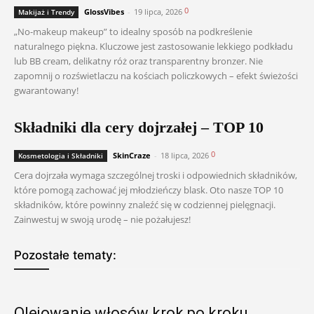
0
GlossVibes
-
19 lipca, 2026
Makijaż i Trendy
„No-makeup makeup” to idealny sposób na podkreślenie
naturalnego piękna. Kluczowe jest zastosowanie lekkiego podkładu
lub BB cream, delikatny róż oraz transparentny bronzer. Nie
zapomnij o rozświetlaczu na kościach policzkowych – efekt świeżości
gwarantowany!
Składniki dla cery dojrzałej – TOP 10
0
SkinCraze
-
18 lipca, 2026
Kosmetologia i Składniki
Cera dojrzała wymaga szczególnej troski i odpowiednich składników,
które pomogą zachować jej młodzieńczy blask. Oto nasze TOP 10
składników, które powinny znaleźć się w codziennej pielęgnacji.
Zainwestuj w swoją urodę – nie pożałujesz!
Pozostałe tematy:
Olejowanie włosów krok po kroku