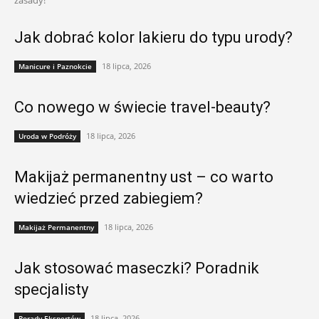
zasady!
Jak dobrać kolor lakieru do typu urody?
18 lipca, 2026
Manicure i Paznokcie
Co nowego w świecie travel-beauty?
18 lipca, 2026
Uroda w Podróży
Makijaż permanentny ust – co warto
wiedzieć przed zabiegiem?
18 lipca, 2026
Makijaż Permanentny
Jak stosować maseczki? Poradnik
specjalisty
18 lipca, 2026
Porady Ekspertów