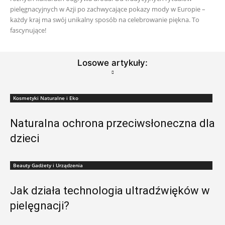
pielęgnacyjnych w Azji po zachwycające pokazy mody w Europie –
każdy kraj ma swój unikalny sposób na celebrowanie piękna. To
fascynujące!
Losowe artykuły:
Kosmetyki Naturalne i Eko
Naturalna ochrona przeciwsłoneczna dla
dzieci
Beauty Gadżety i Urządzenia
Jak działa technologia ultradźwięków w
pielęgnacji?