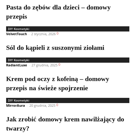
Pasta do zębów dla dzieci – domowy
przepis
DIY Kosmetyki
0
VelvetTouch
-
2 stycznia, 2026
Sól do kąpieli z suszonymi ziołami
DIY Kosmetyki
0
RadiantLuxe
-
27 grudnia, 2025
Krem pod oczy z kofeiną – domowy
przepis na świeże spojrzenie
DIY Kosmetyki
0
MirrorAura
-
20 grudnia, 2025
Jak zrobić domowy krem nawilżający do
twarzy?