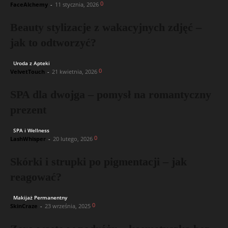
0
FaceAlchemy
-
11 stycznia, 2026
Beauty stylizacje z wakacyjnych zdjęć –
jak to odtworzyć?
Uroda z Apteki
0
VelvetTouch
-
21 kwietnia, 2026
SPA dla dwojga – pomysł na romantyczny
prezent
SPA i Wellness
0
LashWhisper
-
20 lutego, 2026
Skórki i strupki po pigmentacji – jak
reagować?
Makijaż Permanentny
0
SkinCraze
-
23 września, 2025