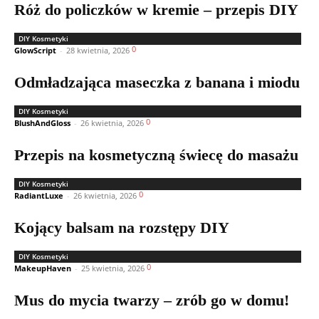
Róż do policzków w kremie – przepis DIY
DIY Kosmetyki
0
GlowScript
-
28 kwietnia, 2026
Odmładzająca maseczka z banana i miodu
DIY Kosmetyki
0
BlushAndGloss
-
26 kwietnia, 2026
Przepis na kosmetyczną świecę do masażu
DIY Kosmetyki
0
RadiantLuxe
-
26 kwietnia, 2026
Kojący balsam na rozstępy DIY
DIY Kosmetyki
0
MakeupHaven
-
25 kwietnia, 2026
Mus do mycia twarzy – zrób go w domu!