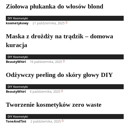
Ziołowa płukanka do włosów blond
DIY Kosmetyki
0
kosmetykowy
-
21 października, 2025
Maska z drożdży na trądzik – domowa
kuracja
DIY Kosmetyki
0
BeautyWhirl
-
16 października, 2025
Odżywczy peeling do skóry głowy DIY
DIY Kosmetyki
0
BeautyWhirl
-
6 października, 2025
Tworzenie kosmetyków zero waste
DIY Kosmetyki
0
ToneAndTint
-
2 października, 2025