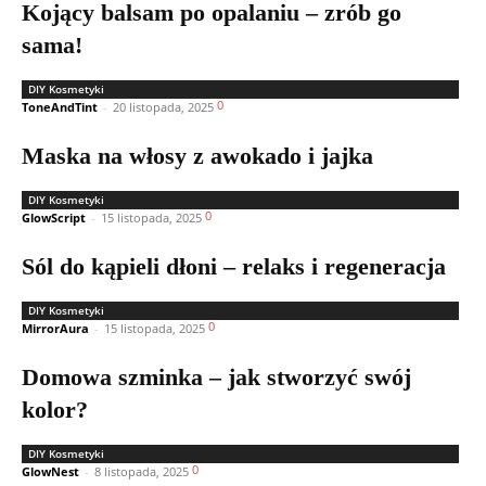
Kojący balsam po opalaniu – zrób go
sama!
DIY Kosmetyki
0
ToneAndTint
-
20 listopada, 2025
Maska na włosy z awokado i jajka
DIY Kosmetyki
0
GlowScript
-
15 listopada, 2025
Sól do kąpieli dłoni – relaks i regeneracja
DIY Kosmetyki
0
MirrorAura
-
15 listopada, 2025
Domowa szminka – jak stworzyć swój
kolor?
DIY Kosmetyki
0
GlowNest
-
8 listopada, 2025