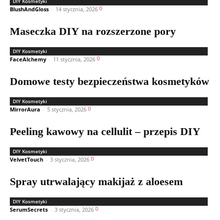
DIY Kosmetyki
0
BlushAndGloss
-
14 stycznia, 2026
Maseczka DIY na rozszerzone pory
DIY Kosmetyki
0
FaceAlchemy
-
11 stycznia, 2026
Domowe testy bezpieczeństwa kosmetyków
DIY Kosmetyki
0
MirrorAura
-
5 stycznia, 2026
Peeling kawowy na cellulit – przepis DIY
DIY Kosmetyki
0
VelvetTouch
-
3 stycznia, 2026
Spray utrwalający makijaż z aloesem
DIY Kosmetyki
0
SerumSecrets
-
3 stycznia, 2026