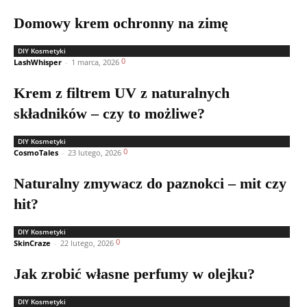
Domowy krem ochronny na zimę
DIY Kosmetyki
0
LashWhisper
-
1 marca, 2026
Krem z filtrem UV z naturalnych
składników – czy to możliwe?
DIY Kosmetyki
0
CosmoTales
-
23 lutego, 2026
Naturalny zmywacz do paznokci – mit czy
hit?
DIY Kosmetyki
0
SkinCraze
-
22 lutego, 2026
Jak zrobić własne perfumy w olejku?
DIY Kosmetyki