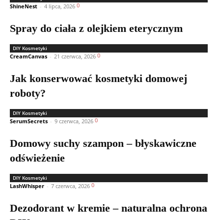
0
ShineNest
-
4 lipca, 2026
Spray do ciała z olejkiem eterycznym
DIY Kosmetyki
0
CreamCanvas
-
21 czerwca, 2026
Jak konserwować kosmetyki domowej
roboty?
DIY Kosmetyki
0
SerumSecrets
-
9 czerwca, 2026
Domowy suchy szampon – błyskawiczne
odświeżenie
DIY Kosmetyki
0
LashWhisper
-
7 czerwca, 2026
Dezodorant w kremie – naturalna ochrona