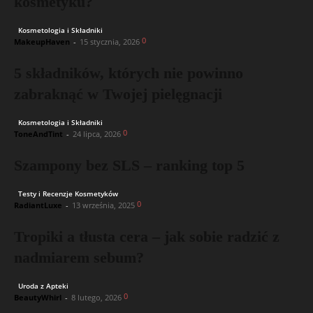
kosmetyku?
Kosmetologia i Składniki
0
MakeupHaven
-
15 stycznia, 2026
5 składników, których nie powinno
zabraknąć w Twojej pielęgnacji
Kosmetologia i Składniki
0
ToneAndTint
-
24 lipca, 2026
Szampony bez SLS – ranking top 5
Testy i Recenzje Kosmetyków
0
RadiantLuxe
-
13 września, 2025
Tropiki a tłusta cera – jak sobie radzić z
nadmiarem sebum?
Uroda z Apteki
0
BeautyWhirl
-
8 lutego, 2026