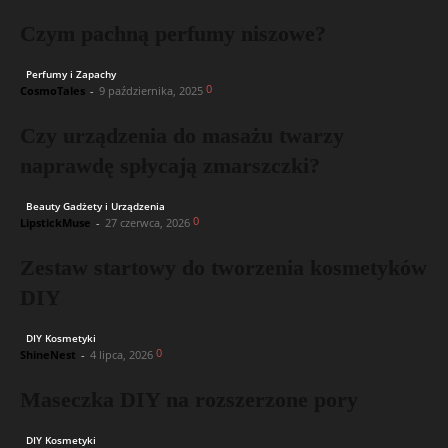
Czym pachną perfumy niszowe?
Perfumy i Zapachy
0
CosmoTales
-
9 października, 2025
Czy urządzenia do masażu twarzy
naprawdę spłycają zmarszczki?
Beauty Gadżety i Urządzenia
0
LipstickMuse
-
27 czerwca, 2026
Zestaw startowy do tworzenia kosmetyków
DIY
DIY Kosmetyki
0
ShineNest
-
4 lipca, 2026
Maseczka DIY na rozszerzone pory
DIY Kosmetyki