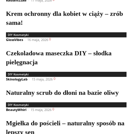
RadiantLuxe
-
17 maja, 2026
Krem ochronny dla kobiet w ciąży – zrób
sama!
DIY Kosmetyki
0
GlossVibes
-
16 maja, 2026
Czekoladowa maseczka DIY – słodka
pielęgnacja
DIY Kosmetyki
0
SkinologyLab
-
15 maja, 2026
Naturalny scrub do dłoni na bazie oliwy
DIY Kosmetyki
0
BeautyWhirl
-
15 maja, 2026
Mgiełka do pościeli – naturalny sposób na
lepszy sen