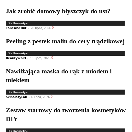
Jak zrobić domowy błyszczyk do ust?
DIY Kosmetyki
0
ToneAndTint
-
20 lipca, 2026
Peeling z pestek malin do cery trądzikowej
DIY Kosmetyki
0
BeautyWhirl
-
11 lipca, 2026
Nawilżająca maska do rąk z miodem i
mlekiem
DIY Kosmetyki
0
SkinologyLab
-
6 lipca, 2026
Zestaw startowy do tworzenia kosmetyków
DIY
DIY Kosmetyki