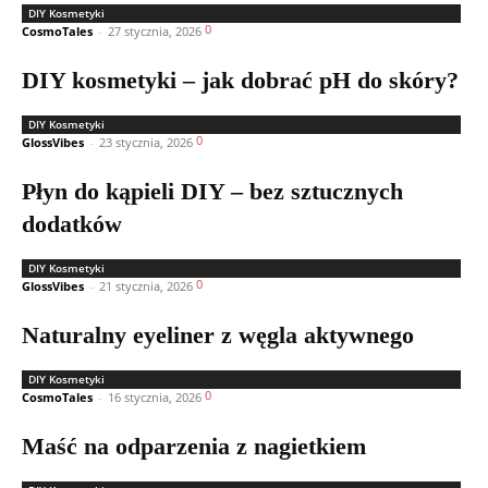
DIY Kosmetyki
0
CosmoTales
-
27 stycznia, 2026
DIY kosmetyki – jak dobrać pH do skóry?
DIY Kosmetyki
0
GlossVibes
-
23 stycznia, 2026
Płyn do kąpieli DIY – bez sztucznych
dodatków
DIY Kosmetyki
0
GlossVibes
-
21 stycznia, 2026
Naturalny eyeliner z węgla aktywnego
DIY Kosmetyki
0
CosmoTales
-
16 stycznia, 2026
Maść na odparzenia z nagietkiem