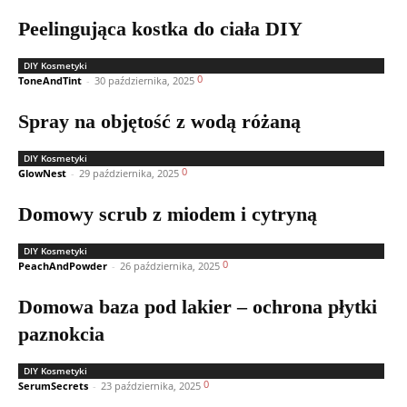
Peelingująca kostka do ciała DIY
DIY Kosmetyki
0
ToneAndTint
-
30 października, 2025
Spray na objętość z wodą różaną
DIY Kosmetyki
0
GlowNest
-
29 października, 2025
Domowy scrub z miodem i cytryną
DIY Kosmetyki
0
PeachAndPowder
-
26 października, 2025
Domowa baza pod lakier – ochrona płytki
paznokcia
DIY Kosmetyki
0
SerumSecrets
-
23 października, 2025