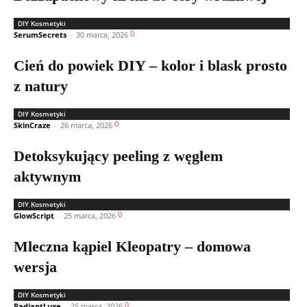
DIY Kosmetyki
0
SerumSecrets
-
30 marca, 2026
Cień do powiek DIY – kolor i blask prosto
z natury
DIY Kosmetyki
0
SkinCraze
-
26 marca, 2026
Detoksykujący peeling z węglem
aktywnym
DIY Kosmetyki
0
GlowScript
-
25 marca, 2026
Mleczna kąpiel Kleopatry – domowa
wersja
DIY Kosmetyki
0
RadiantLuxe
-
25 marca, 2026