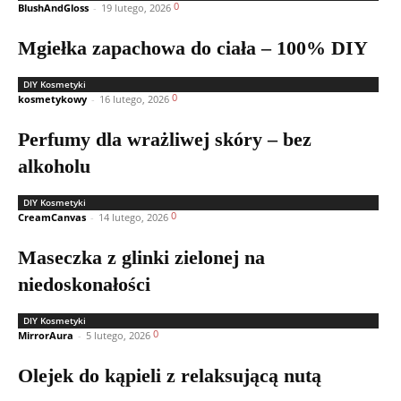
0
BlushAndGloss
-
19 lutego, 2026
Mgiełka zapachowa do ciała – 100% DIY
DIY Kosmetyki
0
kosmetykowy
-
16 lutego, 2026
Perfumy dla wrażliwej skóry – bez
alkoholu
DIY Kosmetyki
0
CreamCanvas
-
14 lutego, 2026
Maseczka z glinki zielonej na
niedoskonałości
DIY Kosmetyki
0
MirrorAura
-
5 lutego, 2026
Olejek do kąpieli z relaksującą nutą