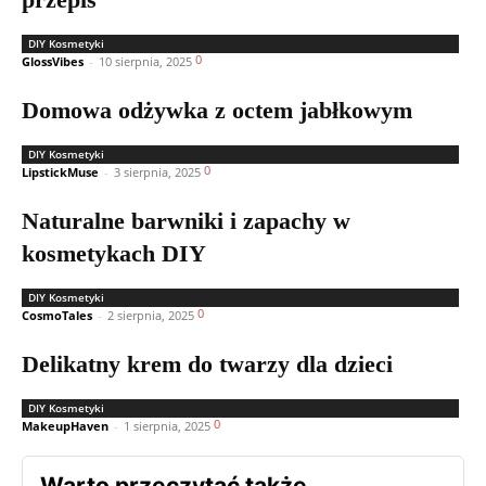
DIY Kosmetyki
0
GlossVibes
-
10 sierpnia, 2025
Domowa odżywka z octem jabłkowym
DIY Kosmetyki
0
LipstickMuse
-
3 sierpnia, 2025
Naturalne barwniki i zapachy w
kosmetykach DIY
DIY Kosmetyki
0
CosmoTales
-
2 sierpnia, 2025
Delikatny krem do twarzy dla dzieci
DIY Kosmetyki
0
MakeupHaven
-
1 sierpnia, 2025
Warto przeczytać także