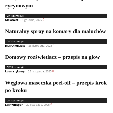
rycynowym
DIY Kosmetyki
0
GlowNest
-
1 grudnia, 2025
Naturalny spray na komary dla maluchów
DIY Kosmetyki
0
BlushAndGloss
-
28 listopada, 2025
Domowy rozświetlacz – przepis na glow
DIY Kosmetyki
0
kosmetykowy
-
25 listopada, 2025
Węglowa maseczka peel-off – przepis krok
po kroku
DIY Kosmetyki
0
LashWhisper
-
20 listopada, 2025