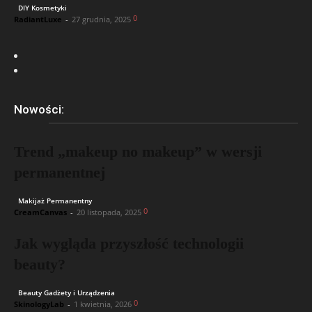
DIY Kosmetyki
0
RadiantLuxe
-
27 grudnia, 2025
Nowości:
Trend „makeup no makeup” w wersji
permanentnej
Makijaż Permanentny
0
CreamCanvas
-
20 listopada, 2025
Jak wygląda przyszłość technologii
beauty?
Beauty Gadżety i Urządzenia
0
SkinologyLab
-
1 kwietnia, 2026