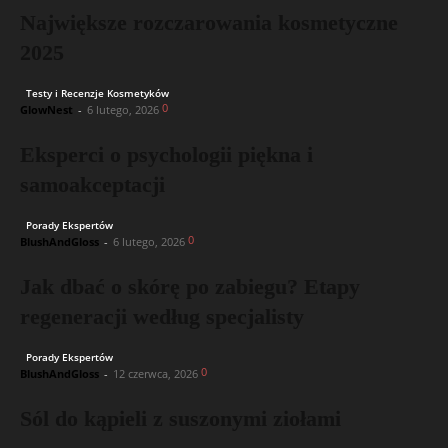
Największe rozczarowania kosmetyczne
2025
Testy i Recenzje Kosmetyków
0
GlowNest
-
6 lutego, 2026
Eksperci o psychologii piękna i
samoakceptacji
Porady Ekspertów
0
BlushAndGloss
-
6 lutego, 2026
Jak dbać o skórę po zabiegu? Etapy
regeneracji według specjalisty
Porady Ekspertów
0
BlushAndGloss
-
12 czerwca, 2026
Sól do kąpieli z suszonymi ziołami