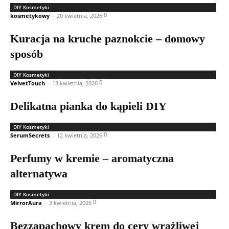
DIY Kosmetyki
0
kosmetykowy
-
20 kwietnia, 2026
Kuracja na kruche paznokcie – domowy
sposób
DIY Kosmetyki
0
VelvetTouch
-
13 kwietnia, 2026
Delikatna pianka do kąpieli DIY
DIY Kosmetyki
0
SerumSecrets
-
12 kwietnia, 2026
Perfumy w kremie – aromatyczna
alternatywa
DIY Kosmetyki
0
MirrorAura
-
3 kwietnia, 2026
Bezzapachowy krem do cery wrażliwej