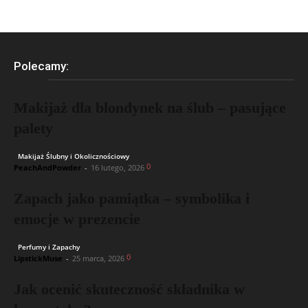
Polecamy:
Makijaż dla blondynek na ślub – pasujące
palety
Makijaż Ślubny i Okolicznościowy
0
PeachAndPowder
-
16 lutego, 2026
Zapach jako pamiątka – symbolika i
emocje w prezencie
Perfumy i Zapachy
0
LipstickMuse
-
25 marca, 2026
Jak ocenić skuteczność składnika w