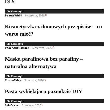
DIY
DIY Kosmetyki
0
BeautyWhirl
-
6 czerwca, 2026
Kosmetyczka z domowych przepisów – co
warto mieć?
DIY Kosmetyki
0
PeachAndPowder
-
6 czerwca, 2026
Maska parafinowa bez parafiny –
naturalna alternatywa
DIY Kosmetyki
0
CosmoTales
-
5 czerwca, 2026
Pasta wybielająca paznokcie DIY
DIY Kosmetyki
0
SkinCraze
-
4 czerwca, 2026