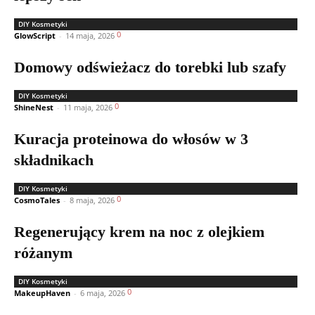
DIY Kosmetyki
0
GlowScript
-
14 maja, 2026
Domowy odświeżacz do torebki lub szafy
DIY Kosmetyki
0
ShineNest
-
11 maja, 2026
Kuracja proteinowa do włosów w 3
składnikach
DIY Kosmetyki
0
CosmoTales
-
8 maja, 2026
Regenerujący krem na noc z olejkiem
różanym
DIY Kosmetyki
0
MakeupHaven
-
6 maja, 2026