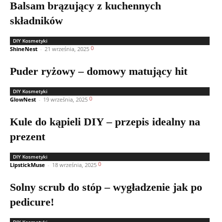
Balsam brązujący z kuchennych
składników
DIY Kosmetyki
0
ShineNest
-
21 września, 2025
Puder ryżowy – domowy matujący hit
DIY Kosmetyki
0
GlowNest
-
19 września, 2025
Kule do kąpieli DIY – przepis idealny na
prezent
DIY Kosmetyki
0
LipstickMuse
-
18 września, 2025
Solny scrub do stóp – wygładzenie jak po
pedicure!