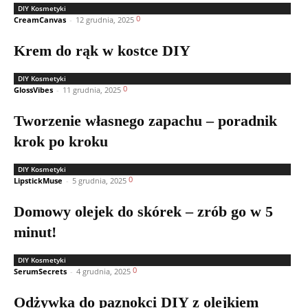
DIY Kosmetyki
0
CreamCanvas
-
12 grudnia, 2025
Krem do rąk w kostce DIY
DIY Kosmetyki
0
GlossVibes
-
11 grudnia, 2025
Tworzenie własnego zapachu – poradnik
krok po kroku
DIY Kosmetyki
0
LipstickMuse
-
5 grudnia, 2025
Domowy olejek do skórek – zrób go w 5
minut!
DIY Kosmetyki
0
SerumSecrets
-
4 grudnia, 2025
Odżywka do paznokci DIY z olejkiem