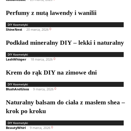
Perfumy z nutą lawendy i wanilii
DIY Kosmetyki
0
ShineNest
-
20 marca, 2026
Podkład mineralny DIY – lekki i naturalny
DIY Kosmetyki
0
LashWhisper
-
18 marca, 2026
Krem do rąk DIY na zimowe dni
DIY Kosmetyki
0
BlushAndGloss
-
9 marca, 2026
Naturalny balsam do ciała z masłem shea –
krok po kroku
DIY Kosmetyki
0
BeautyWhirl
-
9 marca, 2026