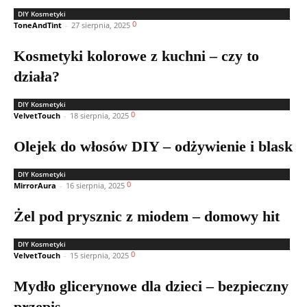
DIY Kosmetyki
0
ToneAndTint
-
27 sierpnia, 2025
Kosmetyki kolorowe z kuchni – czy to
działa?
DIY Kosmetyki
0
VelvetTouch
-
18 sierpnia, 2025
Olejek do włosów DIY – odżywienie i blask
DIY Kosmetyki
0
MirrorAura
-
16 sierpnia, 2025
Żel pod prysznic z miodem – domowy hit
DIY Kosmetyki
0
VelvetTouch
-
15 sierpnia, 2025
Mydło glicerynowe dla dzieci – bezpieczny
przepis