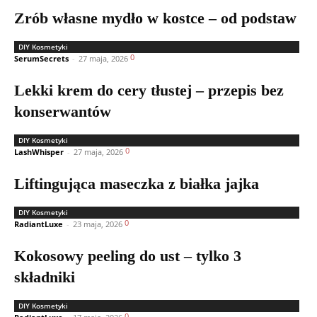
Zrób własne mydło w kostce – od podstaw
DIY Kosmetyki
0
SerumSecrets
-
27 maja, 2026
Lekki krem do cery tłustej – przepis bez
konserwantów
DIY Kosmetyki
0
LashWhisper
-
27 maja, 2026
Liftingująca maseczka z białka jajka
DIY Kosmetyki
0
RadiantLuxe
-
23 maja, 2026
Kokosowy peeling do ust – tylko 3
składniki
DIY Kosmetyki
0